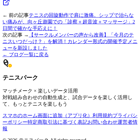
← 前の記事
テニスの回旋動作で肩に激痛。シップで治らな
い痛みが、向ヶ丘遊園での「診察＋超音波＋マッサージ」2
日間で確かな手応えに！
次の記事 →
【サークルメンバーの声から改善】「今月のテ
ニスいつだっけ？」を解消！カレンダー形式の開催予定メニ
ューを新設しました
← ブログ一覧に戻る
テニスパーク
マッチメーク × 楽しいデータ活用
対戦組み合わせの自動生成と、試合データを楽しく活用し
て、もっとテニスを楽しもう
スマホのホーム画面に追加（アプリ化）
利用規約
プライバシ
ーポリシー
特定商取引法に基づく表記
お問い合わせ
運営者情
報