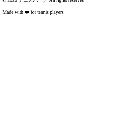
©
2026
テニスパーク
All rights reserved.
Made with ❤️ for tennis players