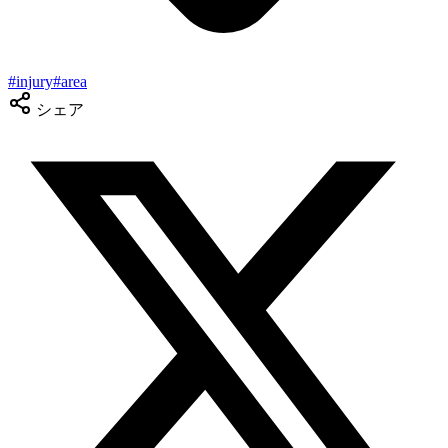
#
injury
#
area
シェア