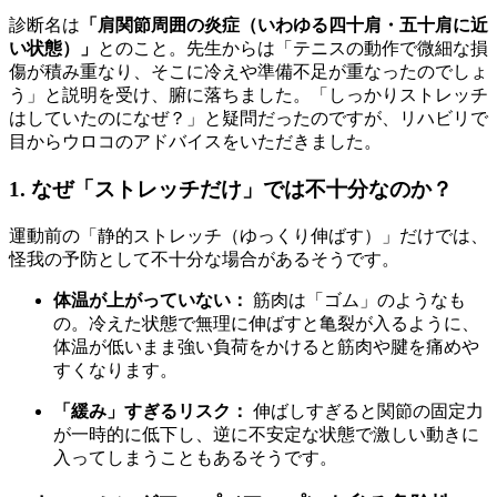
診断名は
「肩関節周囲の炎症（いわゆる四十肩・五十肩に近
い状態）」
とのこと。先生からは「テニスの動作で微細な損
傷が積み重なり、そこに冷えや準備不足が重なったのでしょ
う」と説明を受け、腑に落ちました。「しっかりストレッチ
はしていたのになぜ？」と疑問だったのですが、リハビリで
目からウロコのアドバイスをいただきました。
1. なぜ「ストレッチだけ」では不十分なのか？
運動前の「静的ストレッチ（ゆっくり伸ばす）」だけでは、
怪我の予防として不十分な場合があるそうです。
体温が上がっていない：
筋肉は「ゴム」のようなも
の。冷えた状態で無理に伸ばすと亀裂が入るように、
体温が低いまま強い負荷をかけると筋肉や腱を痛めや
すくなります。
「緩み」すぎるリスク：
伸ばしすぎると関節の固定力
が一時的に低下し、逆に不安定な状態で激しい動きに
入ってしまうこともあるそうです。