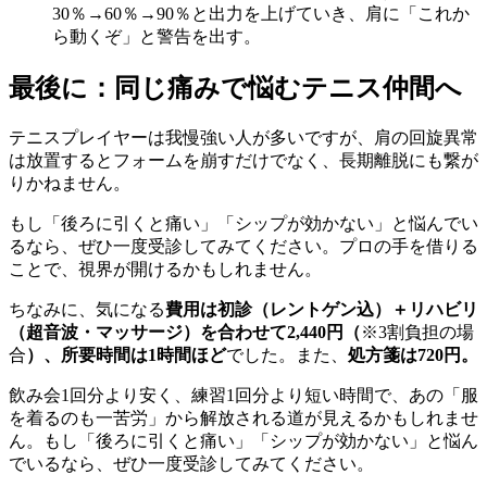
30％→60％→90％と出力を上げていき、肩に「これか
ら動くぞ」と警告を出す。
最後に：同じ痛みで悩むテニス仲間へ
テニスプレイヤーは我慢強い人が多いですが、肩の回旋異常
は放置するとフォームを崩すだけでなく、長期離脱にも繋が
りかねません。
もし「後ろに引くと痛い」「シップが効かない」と悩んでい
るなら、ぜひ一度受診してみてください。プロの手を借りる
ことで、視界が開けるかもしれません。
ちなみに、気になる
費用は初診（レントゲン込）＋リハビリ
（超音波・マッサージ）を合わせて2,440円（
※3割負担の場
合
）、所要時間は1時間ほど
でした。また、
処方箋は720円。
飲み会1回分より安く、練習1回分より短い時間で、あの「服
を着るのも一苦労」から解放される道が見えるかもしれませ
ん。もし「後ろに引くと痛い」「シップが効かない」と悩ん
でいるなら、ぜひ一度受診してみてください。