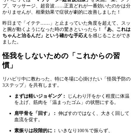
プ、マッサージ、超音波……正直どれが一番効いたのかは分
かりませんが、相乗効果で症状が劇的に改善しました！
昨日まで「イテテ……」と止まっていた角度を超えて、スッ
と腕が動くようになった時の驚きといったら！
「あ、これは
ちゃんと治るんだ」という確かな手応え
を感じることができ
ました。
怪我をしないための「これからの習
慣」
リハビリ中に教わった、特に冬場に心掛けたい「怪我予防の
3ステップ」を共有します。
まずは軽いジョギング：
じんわり汗をかく程度に体温
を上げ、筋肉を「温まったゴム」の状態にする。
肩甲骨を「回す」：
伸ばすのではなく、大きく回して
血流を促す。
素振りは段階的に：
いきなり100％で振らず、