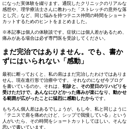
になった実体験を綴ります。通院したクリニックのリアルな
感想や、理学療法士さんに教わった「ストレッチの意外な落
とし穴」など、同じ悩みを持つテニス仲間の時間をショート
カットするためのヒントをまとめました。
※本記事は個人の体験談です。症状には個人差があるため、
痛みがある場合は必ず専門医を受診してください。
まだ完治ではありません。でも、書か
ずにはいられない「感動」
最初に断っておくと、私の肩はまだ完治したわけではありま
せん。現在進行形で治療中です。 それなのになぜ今ブログ
を書いているのか。それは、
初診と、その翌日のリハビリを
受けただけで、あんなにひどかった痛みが楽になり、動かせ
る範囲が広がったことに猛烈に感動したから
です。
もちろん個人差はあるでしょうが、もし今、私と同じように
「テニスで肩を痛めたけど、シップで我慢している」という
人がいたら、その時間をショートカットしてほしい。そんな
思いで書いています。