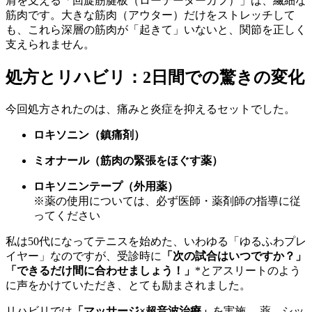
肩を支える「回旋筋腱板（ローテーターカフ）」は、繊細な
筋肉です。大きな筋肉（アウター）だけをストレッチして
も、これら深層の筋肉が「起きて」いないと、関節を正しく
支えられません。
処方とリハビリ：2日間での驚きの変化
今回処方されたのは、痛みと炎症を抑えるセットでした。
ロキソニン（鎮痛剤）
ミオナール（筋肉の緊張をほぐす薬）
ロキソニンテープ（外用薬）
※薬の使用については、必ず医師・薬剤師の指導に従
ってください
私は50代になってテニスを始めた、いわゆる「ゆるふわプレ
イヤー」なのですが、受診時に
「次の試合はいつですか？」
「できるだけ間に合わせましょう！」
*とアスリートのよう
に声をかけていただき、とても励まされました。
リハビリでは
「マッサージ×超音波治療」
を実施。 薬、シッ