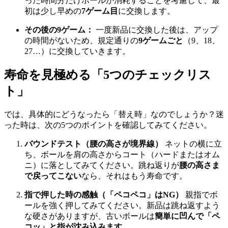
った時間分だけボールが消耗することを考慮して、最
初は少し早めの
7ゲーム目
に交換します。
その後の9ゲーム：
一度新品に交換した後は、アップ
の時間がないため、規定通りの
9ゲームごと
（9、18、
27…）に交換していきます。
寿命を見極める「5つのチェックリス
ト」
では、具体的にどうなったら「替え時」なのでしょうか？迷
った時は、次の5つのポイントを確認してみてください。
バウンドテスト（腰の高さが境界線）
ネットの横に立
ち、ボールを肩の高さからコート（ハードまたはオム
ニ）に落としてみてください。跳ね返りが
腰の高さま
で戻ってこない
なら、それはもう寿命です。
指で押した時の感触（「ペコペコ」はNG）
親指でボ
ールを強く押してみてください。新品は跳ね返すよう
な硬さがありますが、古いボールは
簡単に凹んで「ペ
コッ」と指が沈み込みます。