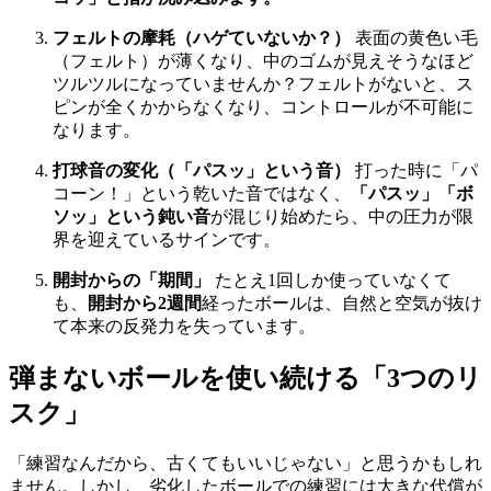
フェルトの摩耗（ハゲていないか？）
表面の黄色い毛
（フェルト）が薄くなり、中のゴムが見えそうなほど
ツルツルになっていませんか？フェルトがないと、ス
ピンが全くかからなくなり、コントロールが不可能に
なります。
打球音の変化（「パスッ」という音）
打った時に「パ
コーン！」という乾いた音ではなく、
「パスッ」「ボ
ソッ」という鈍い音
が混じり始めたら、中の圧力が限
界を迎えているサインです。
開封からの「期間」
たとえ1回しか使っていなくて
も、
開封から2週間
経ったボールは、自然と空気が抜け
て本来の反発力を失っています。
弾まないボールを使い続ける「3つのリ
スク」
「練習なんだから、古くてもいいじゃない」と思うかもしれ
ません。しかし、劣化したボールでの練習には大きな代償が