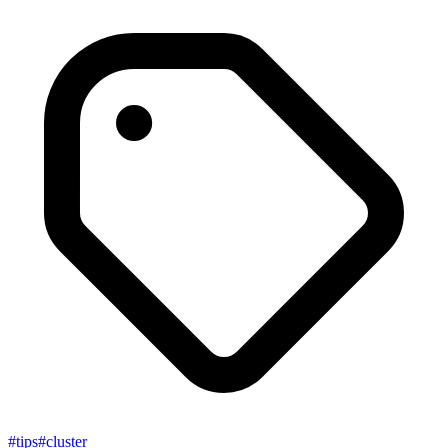
#
tips
#
cluster