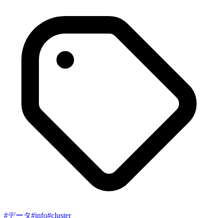
#
データ
#
info
#
cluster