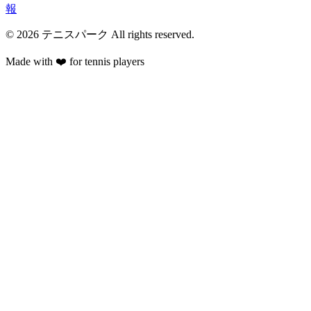
報
©
2026
テニスパーク
All rights reserved.
Made with ❤️ for tennis players