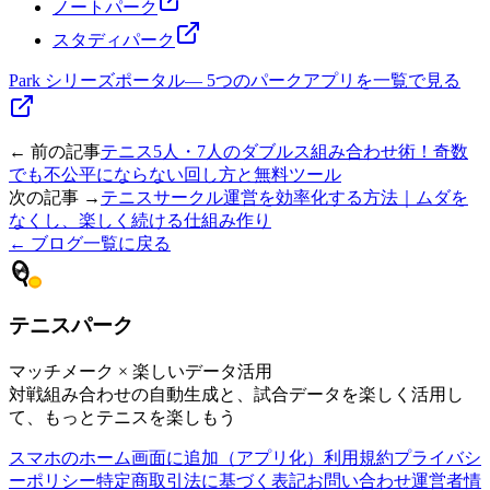
ノートパーク
スタディパーク
Park シリーズポータル
—
5つのパークアプリを一覧で見る
← 前の記事
テニス5人・7人のダブルス組み合わせ術！奇数
でも不公平にならない回し方と無料ツール
次の記事 →
テニスサークル運営を効率化する方法｜ムダを
なくし、楽しく続ける仕組み作り
← ブログ一覧に戻る
テニスパーク
マッチメーク × 楽しいデータ活用
対戦組み合わせの自動生成と、試合データを楽しく活用し
て、もっとテニスを楽しもう
スマホのホーム画面に追加（アプリ化）
利用規約
プライバシ
ーポリシー
特定商取引法に基づく表記
お問い合わせ
運営者情