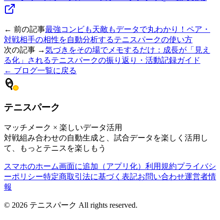
← 前の記事
最強コンビも天敵もデータで丸わかり！ペア・
対戦相手の相性を自動分析するテニスパークの使い方
次の記事 →
気づきをその場でメモするだけ：成長が「見え
る化」されるテニスパークの振り返り・活動記録ガイド
← ブログ一覧に戻る
テニスパーク
マッチメーク × 楽しいデータ活用
対戦組み合わせの自動生成と、試合データを楽しく活用し
て、もっとテニスを楽しもう
スマホのホーム画面に追加（アプリ化）
利用規約
プライバシ
ーポリシー
特定商取引法に基づく表記
お問い合わせ
運営者情
報
©
2026
テニスパーク
All rights reserved.