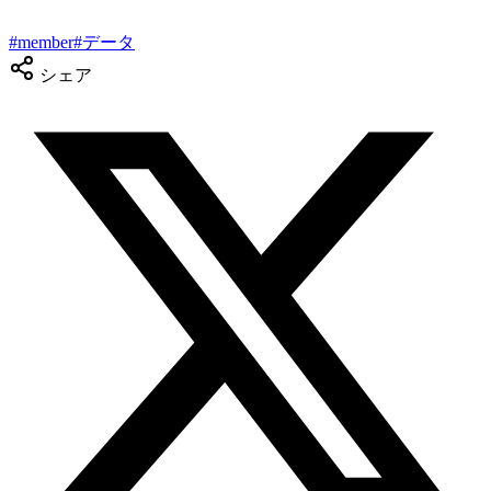
#
member
#
データ
シェア