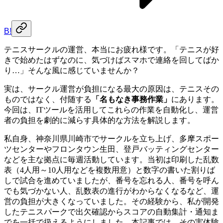
B!
テニスサークルの運営、本当にお疲れ様です。「テニスが好
きで始めたはずなのに、気づけばスマホで連絡を回してばか
り…」そんな風に感じていませんか？
実は、サークル運営が負担になる最大の原因は、テニスその
ものではなく、付随する
「名もなき事務作業」
にあります。
今回は、ITツールを活用してこれらの作業を自動化し、運営
者の負担を劇的に減らす具体的な方法を解説します。
私自身、神奈川県川崎市でサークルを立ち上げ、多摩スポー
ツセンターやフロンタウン生田、登戸バッティングセンター
などを主な拠点に毎週活動しています。当初は印刷した乱数
表（4人用～10人用などを複数用意）と数字の書いた割りば
しで試合を進めていましたが、番号を忘れる人、番号を呼ん
でも気づかない人、乱数表の進行がわからなくなるなど、運
営の負担が大きくなっていました。その経験から、私が開発
したテニスパークで出欠確認からスコアの自動集計・通知ま
でを一括で扱えるようにしました。本記事では、その実体験