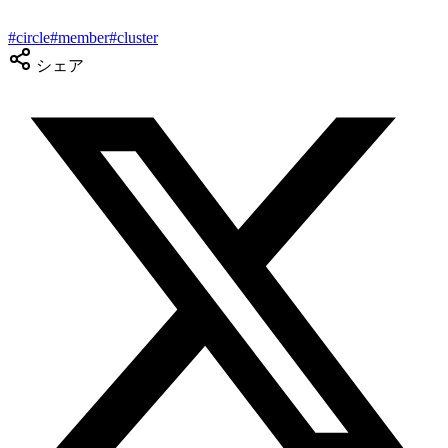
#
circle
#
member
#
cluster
シェア