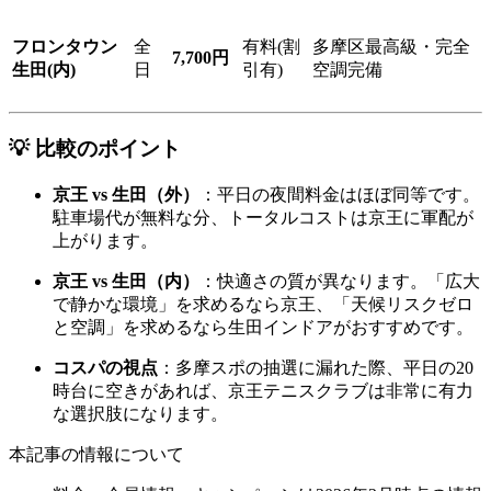
フロンタウン
全
有料(割
多摩区最高級・完全
7,700円
生田(内)
日
引有)
空調完備
💡 比較のポイント
京王 vs 生田（外）
：平日の夜間料金はほぼ同等です。
駐車場代が無料な分、トータルコストは京王に軍配が
上がります。
京王 vs 生田（内）
：快適さの質が異なります。「広大
で静かな環境」を求めるなら京王、「天候リスクゼロ
と空調」を求めるなら生田インドアがおすすめです。
コスパの視点
：多摩スポの抽選に漏れた際、平日の20
時台に空きがあれば、京王テニスクラブは非常に有力
な選択肢になります。
本記事の情報について