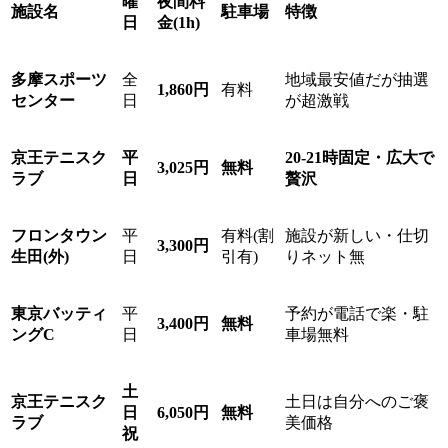
曜
夜間料
施設名
駐車場
特徴
日
金(1h)
多摩スポーツ
全
地域最安値だが抽選
1,860円
有料
センター
日
が超激戦
京王テニスク
平
20-21時固定・広大で
3,025円
無料
ラブ
日
贅沢
フロンタウン
平
有料(割
施設が新しい・仕切
3,300円
生田(外)
日
引有)
りネット無
東京バッティ
平
予約が電話で楽・駐
3,400円
無料
ングC
日
車場無料
土
京王テニスク
土日は自分へのご褒
日
6,050円
無料
ラブ
美価格
祝