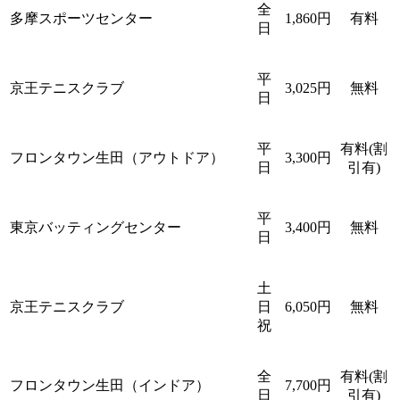
全
多摩スポーツセンター
1,860円
有料
日
平
京王テニスクラブ
3,025円
無料
日
平
有料(割
フロンタウン生田（アウトドア）
3,300円
日
引有)
平
東京バッティングセンター
3,400円
無料
日
土
京王テニスクラブ
日
6,050円
無料
祝
全
有料(割
フロンタウン生田（インドア）
7,700円
日
引有)