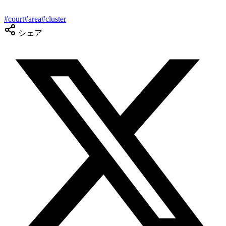
#
court
#
area
#
cluster
シェア