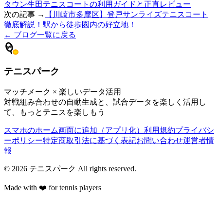
タウン生田テニスコートの利用ガイドと正直レビュー
次の記事 →
【川崎市多摩区】登戸サンライズテニスコート
徹底解説！駅から徒歩圏内の好立地！
← ブログ一覧に戻る
テニスパーク
マッチメーク × 楽しいデータ活用
対戦組み合わせの自動生成と、試合データを楽しく活用し
て、もっとテニスを楽しもう
スマホのホーム画面に追加（アプリ化）
利用規約
プライバシ
ーポリシー
特定商取引法に基づく表記
お問い合わせ
運営者情
報
©
2026
テニスパーク
All rights reserved.
Made with ❤️ for tennis players