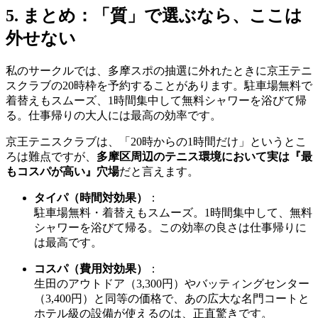
5. まとめ：「質」で選ぶなら、ここは
外せない
私のサークルでは、多摩スポの抽選に外れたときに京王テニ
スクラブの20時枠を予約することがあります。駐車場無料で
着替えもスムーズ、1時間集中して無料シャワーを浴びて帰
る。仕事帰りの大人には最高の効率です。
京王テニスクラブは、「20時からの1時間だけ」というとこ
ろは難点ですが、
多摩区周辺のテニス環境において実は『最
もコスパが高い』穴場
だと言えます。
タイパ（時間対効果）
：
駐車場無料・着替えもスムーズ。1時間集中して、無料
シャワーを浴びて帰る。この効率の良さは仕事帰りに
は最高です。
コスパ（費用対効果）
：
生田のアウトドア（3,300円）やバッティングセンター
（3,400円）と同等の価格で、あの広大な名門コートと
ホテル級の設備が使えるのは、正直驚きです。