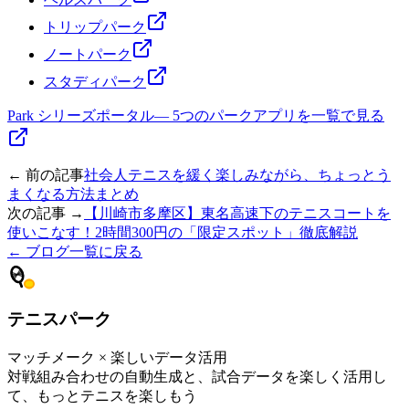
トリップパーク
ノートパーク
スタディパーク
Park シリーズポータル
—
5つのパークアプリを一覧で見る
← 前の記事
社会人テニスを緩く楽しみながら、ちょっとう
まくなる方法まとめ
次の記事 →
【川崎市多摩区】東名高速下のテニスコートを
使いこなす！2時間300円の「限定スポット」徹底解説
← ブログ一覧に戻る
テニスパーク
マッチメーク × 楽しいデータ活用
対戦組み合わせの自動生成と、試合データを楽しく活用し
て、もっとテニスを楽しもう